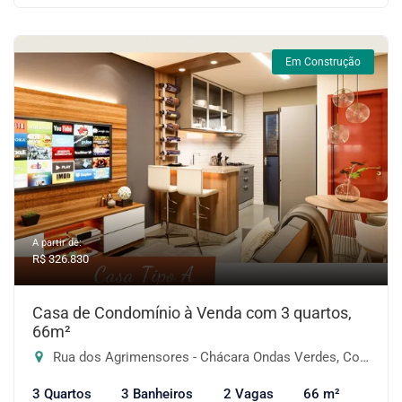
Em Construção
A partir de:
R$ 326.830
Casa de Condomínio à Venda com 3 quartos,
66m²
Rua dos Agrimensores - Chácara Ondas Verdes, Cotia-SP
3 Quartos
3 Banheiros
2 Vagas
66 m²