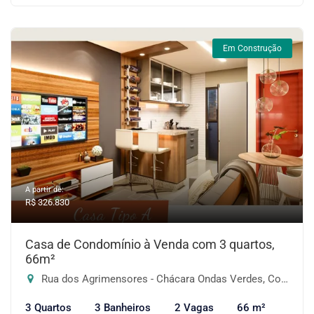
Em Construção
A partir de:
R$ 326.830
Casa de Condomínio à Venda com 3 quartos,
66m²
Rua dos Agrimensores - Chácara Ondas Verdes, Cotia-SP
3 Quartos
3 Banheiros
2 Vagas
66 m²