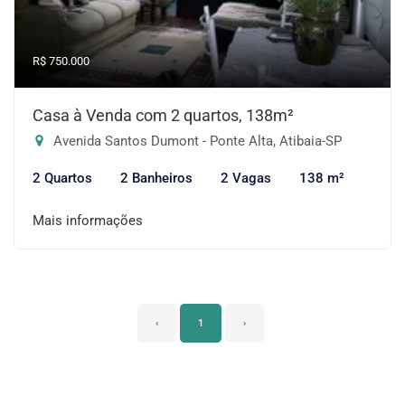
R$ 750.000
Casa à Venda com 2 quartos, 138m²
Avenida Santos Dumont - Ponte Alta, Atibaia-SP
2 Quartos
2 Banheiros
2 Vagas
138 m²
Mais informações
‹
1
›