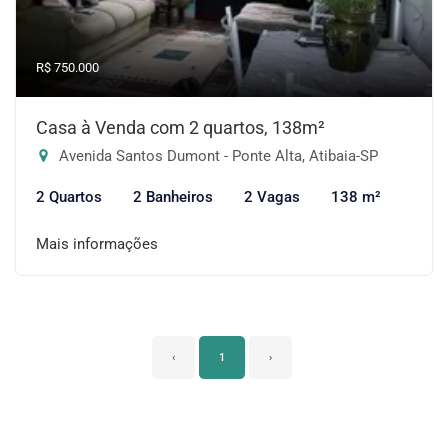
R$ 750.000
Casa à Venda com 2 quartos, 138m²
Avenida Santos Dumont - Ponte Alta, Atibaia-SP
2 Quartos
2 Banheiros
2 Vagas
138 m²
Mais informações
‹
1
›