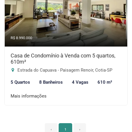
R$ 8.990.000
Casa de Condomínio à Venda com 5 quartos,
610m²
Estrada do Capuava - Paisagem Renoir, Cotia-SP
5 Quartos
8 Banheiros
4 Vagas
610 m²
Mais informações
‹
1
›