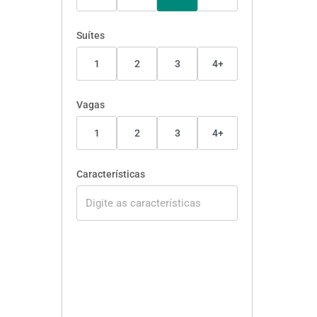
Suítes
1
2
3
4+
Vagas
1
2
3
4+
Características