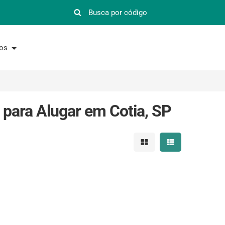
nos
para Alugar em Cotia, SP
Mostrar resultados em 
Mostrar resultad