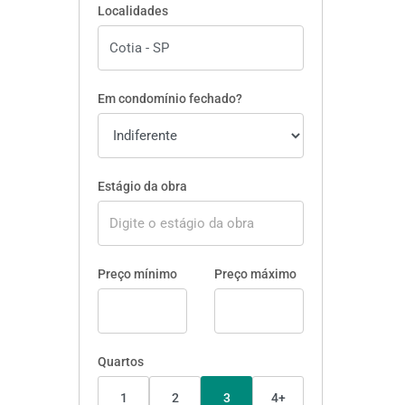
Localidades
Em condomínio fechado?
Estágio da obra
Preço mínimo
Preço máximo
Quartos
1
2
3
4+