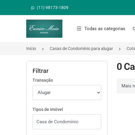
(11) 98173-1809
Página inicial
Todas as categorias
C
Início
Casas de Condomínio para alugar
Coti
0 Ca
Filtrar
Transação
Ordenar 
Tipos de imóvel