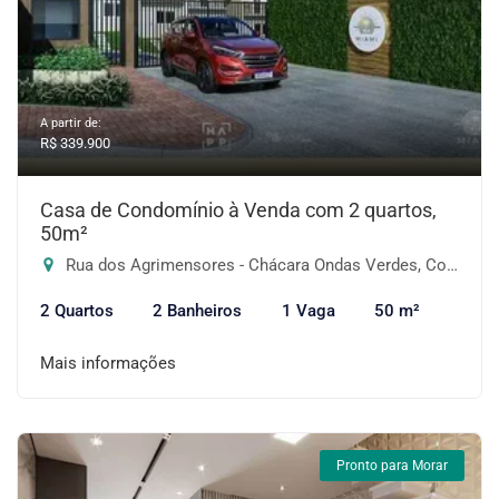
A partir de:
R$ 339.900
Casa de Condomínio à Venda com 2 quartos,
50m²
Rua dos Agrimensores - Chácara Ondas Verdes, Cotia-SP
2 Quartos
2 Banheiros
1 Vaga
50 m²
Mais informações
Pronto para Morar