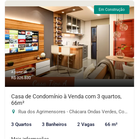
Em Construção
A partir de:
R$ 326.830
Casa de Condomínio à Venda com 3 quartos,
66m²
Rua dos Agrimensores - Chácara Ondas Verdes, Cotia-SP
3 Quartos
3 Banheiros
2 Vagas
66 m²