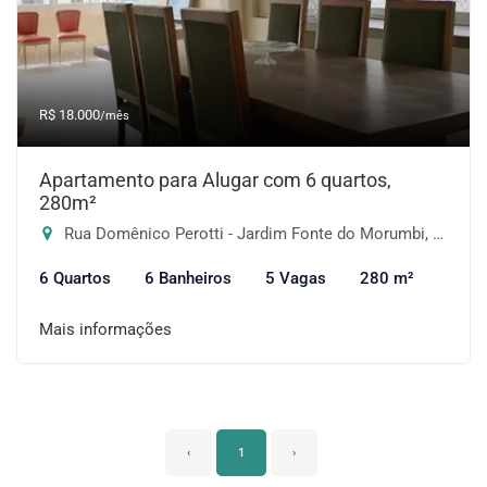
R$ 18.000
/mês
Apartamento para Alugar com 6 quartos,
280m²
Rua Domênico Perotti - Jardim Fonte do Morumbi, São Paulo-SP
6 Quartos
6 Banheiros
5 Vagas
280 m²
Mais informações
‹
1
›