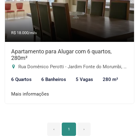
R$ 18.000
/mês
Apartamento para Alugar com 6 quartos,
280m²
Rua Domênico Perotti - Jardim Fonte do Morumbi, São Paulo-SP
6 Quartos
6 Banheiros
5 Vagas
280 m²
Mais informações
‹
1
›