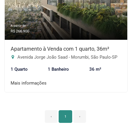
A partir de:
R$ 266.900
Apartamento à Venda com 1 quarto, 36m²
Avenida Jorge João Saad - Morumbi, São Paulo-SP
1 Quarto
1 Banheiro
36 m²
Mais informações
‹
1
›