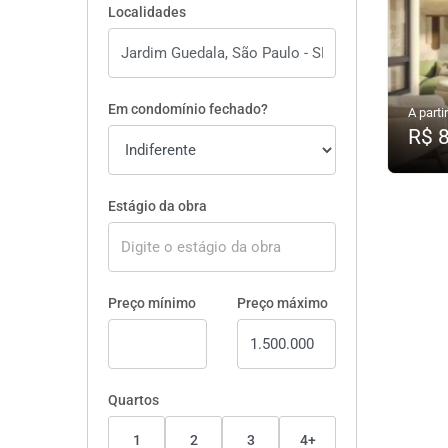
Localidades
Em condomínio fechado?
A partir
R$ 
Estágio da obra
Preço mínimo
Preço máximo
Quartos
1
2
3
4+