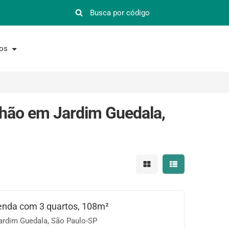
nos
lhão em Jardim Guedala,
Mostrar resultados em 
Mostrar resultad
enda com 3 quartos, 108m²
Jardim Guedala, São Paulo-SP