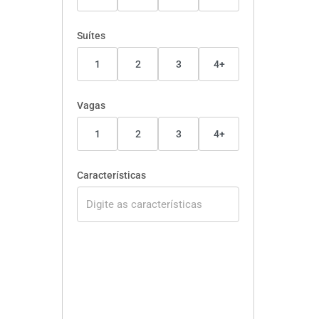
Suítes
1
2
3
4+
Vagas
1
2
3
4+
Características