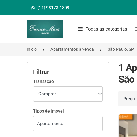
(11) 98173-1809
Página inicial
Todas as categorias
C
Início
Apartamentos à venda
São Paulo/SP
1 Ap
Filtrar
São 
Transação
Ordenar 
Tipos de imóvel