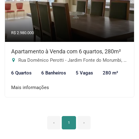
R$ 2.980.000
Apartamento à Venda com 6 quartos, 280m²
Rua Domênico Perotti - Jardim Fonte do Morumbi, São Paulo-SP
6 Quartos
6 Banheiros
5 Vagas
280 m²
Mais informações
‹
1
›